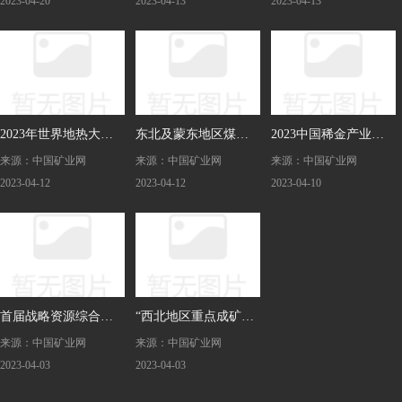
2023-04-20
2023-04-13
2023-04-13
研讨会在京召开
2023（第二届）智慧
坛暨推介展示会
矿山与智能装备高峰
论坛在赣州隆重召开
2023年世界地热大会
东北及蒙东地区煤炭
2023中国稀金产业创
来源：中国矿业网
来源：中国矿业网
来源：中国矿业网
将于9月4日在北京开
市场形势分析座谈会
新发展高峰论坛开幕
2023-04-12
2023-04-12
2023-04-10
幕
在沈阳召开
首届战略资源综合利
“西北地区重点成矿区
来源：中国矿业网
来源：中国矿业网
用论坛：技术创新为
带重要矿种找矿方向
2023-04-03
2023-04-03
我国稀土工业“添绿”
研讨会”召开